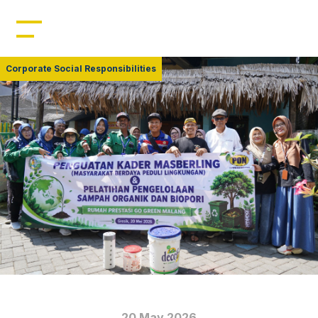
Home
Profil
Corporate Social Responsibilities
Manajemen
Kepemimpinan
Sumber Daya
Produk
Berita
20 May 2026