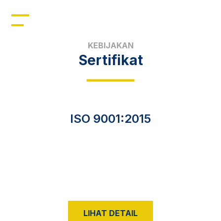
Home
Profil
KEBIJAKAN
Sertifikat
Manajemen
Kepemimpinan
Sumber Daya
ISO 9001:2015
Produk
Berita
LIHAT DETAIL