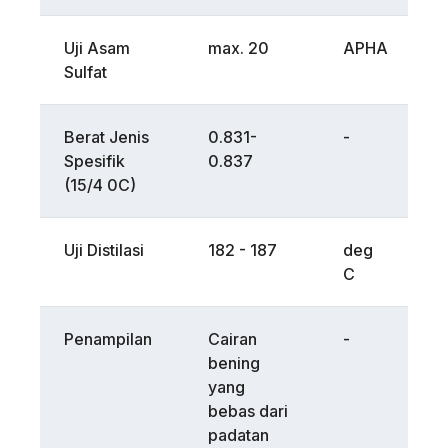
Uji Asam
max. 20
APHA
A
Sulfat
E
Berat Jenis
0.831-
-
J
Spesifik
0.837
1
(15/4 0C)
(
Uji Distilasi
182 - 187
deg
J
C
0
Penampilan
Cairan
-
J
bening
1
yang
(
bebas dari
padatan