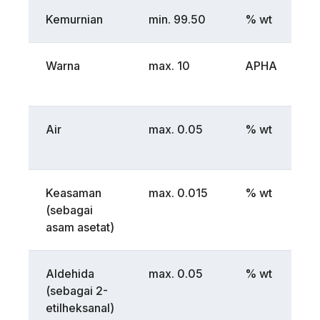
Kemurnian
min. 99.50
% wt
G
Warna
max. 10
APHA
A
D
Air
max. 0.05
% wt
J
0
Keasaman
max. 0.015
% wt
J
(sebagai
1
asam asetat)
(
Aldehida
max. 0.05
% wt
G
(sebagai 2-
etilheksanal)