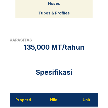
Hoses
Tubes & Profiles
KAPASITAS
135,000 MT/tahun
Spesifikasi
Properti
Nilai
Unit
M