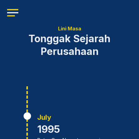
Home
Profil
Lini Masa
Tonggak Sejarah
Manajemen
Perusahaan
Kepemimpinan
Sumber Daya
Produk
Berita
July
1995