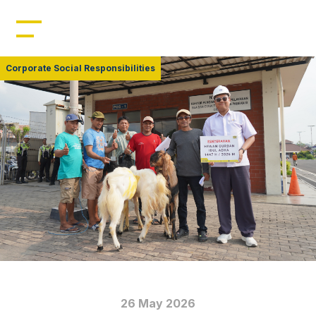
Home
Profil
Corporate Social Responsibilities
Manajemen
Kepemimpinan
Sumber Daya
Produk
Berita
26 May 2026