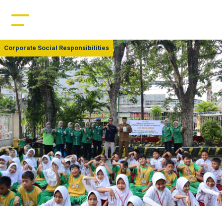
Home
Profil
Corporate Social Responsibilities
Manajemen
Kepemimpinan
Sumber Daya
Produk
Berita